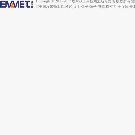
Copyright © 2005-2017 埃米顿工具杭州冠航专卖店 版
©美国埃米顿工具:卷尺,扳手,钳子,锤子,电笔,螺丝刀,千斤顶,美