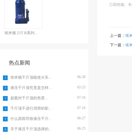
◎高性能、长
埃米顿 25T B系列焊接...
上一篇：
埃米
下一篇：
埃米
热点新闻
06-28
埃米顿千斤顶能使火车...
1
02-23
液压千斤顶究竟是怎样...
2
07-16
超载对千斤顶的危害...
3
07-16
千斤顶不进行润滑的影...
4
06-27
什么原因导致液压千斤...
5
06-25
关于液压千斤顶选择的...
6