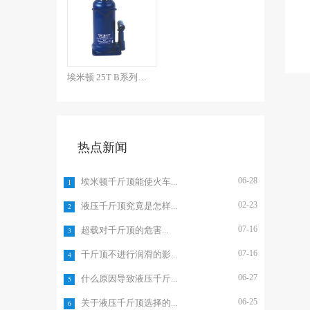
埃米顿 25T B系列焊接...
热点新闻
06-28
埃米顿千斤顶能使火车...
1
02-23
液压千斤顶究竟是怎样...
2
07-16
超载对千斤顶的危害...
3
07-16
千斤顶不进行润滑的影...
4
06-27
什么原因导致液压千斤...
5
06-25
关于液压千斤顶选择的...
6