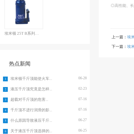
◎高性能、长
埃米顿 25T B系列焊接...
上一篇：
埃米
下一篇：
埃米
热点新闻
06-28
埃米顿千斤顶能使火车...
1
02-23
液压千斤顶究竟是怎样...
2
07-16
超载对千斤顶的危害...
3
07-16
千斤顶不进行润滑的影...
4
06-27
什么原因导致液压千斤...
5
06-25
关于液压千斤顶选择的...
6