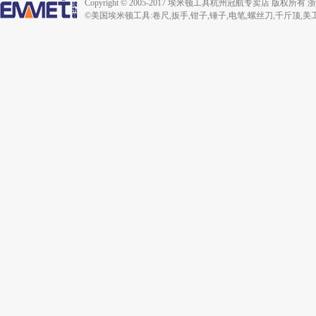
Copyright © 2005-2017 埃米顿工具杭州冠航专卖店 版
©美国埃米顿工具:卷尺,扳手,钳子,锤子,电笔,螺丝刀,千斤顶,美