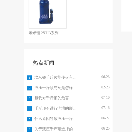
埃米顿 25T B系列焊接...
热点新闻
06-28
埃米顿千斤顶能使火车...
1
02-23
液压千斤顶究竟是怎样...
2
07-16
超载对千斤顶的危害...
3
07-16
千斤顶不进行润滑的影...
4
06-27
什么原因导致液压千斤...
5
06-25
关于液压千斤顶选择的...
6