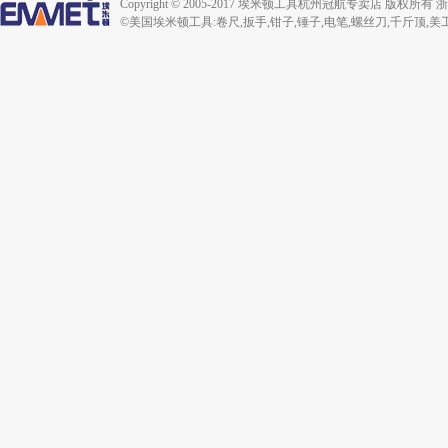
Copyright © 2005-2017 埃米顿工具杭州冠航专卖店 版
©美国埃米顿工具:卷尺,扳手,钳子,锤子,电笔,螺丝刀,千斤顶,美